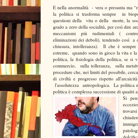
E nella anormalità - vera o presunta ma “
la politica si trasforma sempre in biopol
questioni della vita o della morte, la soc
grado a zero della socialità, per così dire a
meccanismi più rudimentali ( controll
eliminazioni dei deboli), tendendo così a 
chiusura, intolleranza). Il che è sempre
estreme, quando sono in gioco la vita e 
politica, la fisiologia della politica, se si
commercio, sulla tolleranza, sulla metab
procedure che, nei limiti del possibile, cerca
di civiltà e progresso rispetto all'arcai
l'assolutezza antropologica. La politica n
politica è complessa successione di quadri 
Si pen
eccezio
trovars
chiuder
immigra
patolo
dolcif