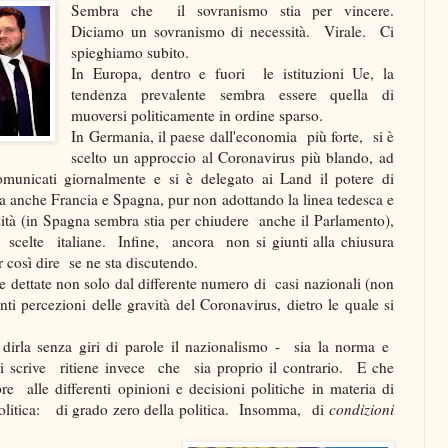
Sembra che il sovranismo stia per vincere.
Diciamo un sovranismo di necessità. Virale. Ci
spieghiamo subito.
In Europa, dentro e fuori le istituzioni Ue, la
tendenza prevalente sembra essere quella di
muoversi politicamente in ordine sparso.
In Germania, il paese dall'economia più forte, si è
scelto un approccio al Coronavirus più blando, ad
municati giornalmente e si è delegato ai Land il potere di
a anche Francia e Spagna, pur non adottando la linea tedesca e
sità (in Spagna sembra stia per chiudere anche il Parlamento),
scelte italiane. Infine, ancora non si giunti alla chiusura
er così dire se ne sta discutendo.
se dettate non solo dal differente numero di casi nazionali (non
nti percezioni delle gravità del Coronavirus, dietro le quale si
dirla senza giri di parole il nazionalismo - sia la norma e
i scrive ritiene invece che sia proprio il contrario. E che
 alle differenti opinioni e decisioni politiche in materia di
olitica: di grado zero della politica. Insomma, di
condizioni