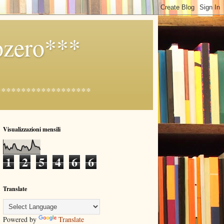
ozero***
ca"*******************
Visualizzazioni mensili
1
2
5
4
6
6
Translate
Powered by
Translate