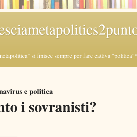
sciametapolitics2punt
politica" si finisce sempre per fare cattiva "politi
avirus e politica
to i sovranisti?