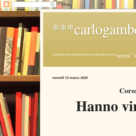
***carlogambe
*********************senza "meta
venerdì 13 marzo 2020
Coron
Hanno vin