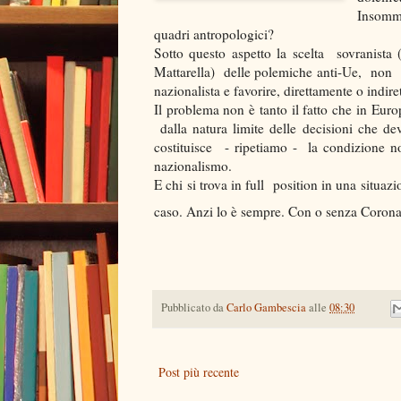
Insomma
quadri antropologici?
Sotto questo aspetto la scelta sovranista (o
Mattarella) delle polemiche anti-Ue, non pu
nazionalista e favorire, direttamente o indi
Il problema non è tanto il fatto che in Euro
dalla natura limite delle decisioni che d
costituisce - ripetiamo - la condizione n
nazionalismo.
E chi si trova in full position in una situa
caso. Anzi lo è sempre. Con o senza Corona
Pubblicato da
Carlo Gambescia
alle
08:30
Post più recente