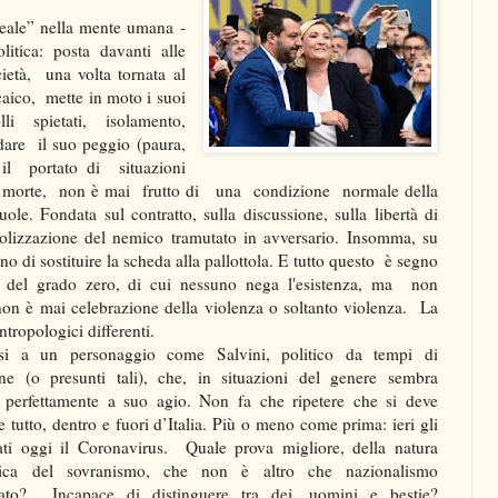
reale” nella mente umana -
itica: posta davanti alle
ietà, una volta tornata al
rcaico, mette in moto i suoi
i spietati, isolamento,
dare il suo peggio (paura,
 il portato di situazioni
la morte, non è mai frutto di una condizione normale della
 vuole. Fondata sul contratto, sulla discussione, sulla libertà di
olizzazione del nemico tramutato in avversario. Insomma, su
no di sostituire la scheda alla pallottola. E tutto questo è segno
cità del grado zero, di cui nessuno nega l'esistenza, ma non
on è mai celebrazione della violenza o soltanto violenza. La
antropologici differenti.
si a un personaggio come Salvini, politico da tempi di
ne (o presunti tali), che, in situazioni del genere sembra
i perfettamente a suo agio. Non fa che ripetere che si deve
e tutto, dentro e fuori d’Italia. Più o meno come prima: ieri gli
ti oggi il Coronavirus. Quale prova migliore, della natura
gica del sovranismo, che non è altro che nazionalismo
icato? Incapace di distinguere tra dei, uomini e bestie?