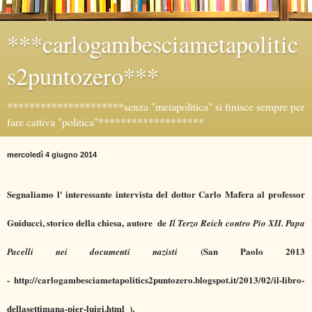
***carlogambesciametapolitic
s2puntozero***
*********************senza "metapolitica" si finisce sempre per
fare cattiva "politica"*******************
mercoledì 4 giugno 2014
Segnaliamo l' interessante intervista del dottor Carlo Mafera al professor
Guiducci, storico della chiesa, autore de
Il Terzo Reich contro Pio XII. Papa
(San Paolo 2013
Pacelli nei documenti nazisti
-
http://carlogambesciametapolitics2puntozero.blogspot.it/2013/02/il-libro-
dellasettimana-pier-luigi.html ).