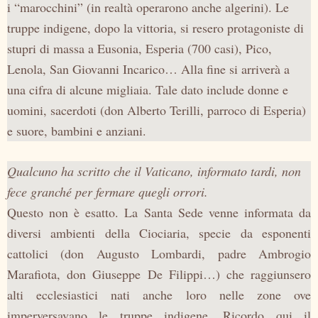
i “marocchini” (in realtà operarono anche algerini). Le
truppe indigene, dopo la vittoria, si resero protagoniste di
stupri di massa a Eusonia, Esperia (700 casi), Pico,
Lenola, San Giovanni Incarico… Alla fine si arriverà a
una cifra di alcune migliaia. Tale dato include donne e
uomini, sacerdoti (don Alberto Terilli, parroco di Esperia)
e suore, bambini e anziani.
Qualcuno ha scritto che il Vaticano, informato tardi, non
fece granché per fermare quegli orrori.
Questo non è esatto.
La Santa Sede
venne informata da
diversi ambienti della Ciociaria, specie da esponenti
cattolici (don Augusto Lombardi, padre Ambrogio
Marafiota, don Giuseppe De Filippi…) che raggiunsero
alti ecclesiastici nati anche loro nelle zone ove
imperversavano le truppe indigene. Ricordo qui il