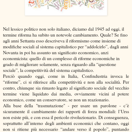
Nel lessico politico non solo italiano, diciamo dal 1945 ad oggi, il
termine riforma ha subito un notevole cambiamento. Quale? Se fino
agli anni Settanta esso descriveva il riformismo come insieme di
modifiche sociali al sistema capitalistico per “addolcirlo”, dagli anni
Novanta in poi ha assunto un significato economico, anzi
economicista: quello di un complesso di riforme economiche in
grado di migliorare solamente, senza riguardo alla “questione
sociale”, la competitività del sistema capitalistico.
Perciò quando oggi, come in Italia, Confindustria invoca le
“riforme”, ci si riferisce alla competitività e non alla socialità. Per
contro, chiunque sia rimasto legato al significato sociale del vecchio
termine viene liquidato dai media, ovviamente vicini al potere
economico, come un conservatore, se non un reazionario.
Alla base della "trasmutazione" - per usare un parolone - c’è
sicuramente il cambiamento dei rapporti di forza mondiali: l’Urss
non esiste più, e con essa il pericolo rivoluzionario. Di conseguenza,
soprattutto all’interno degli ambienti economici che contano, oggi
non si ritiene più necessario “andare verso il popolo”, puntando