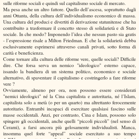
sulle riforme sociali e quindi sul capitalismo sociale di mercato.
Ma pesa anche un altro fattore. Quello dell’ascesa, soprattutto dagli
anni Ottanta, della cultura dell’individualismo economico di massa.
Una cultura del produci e divertiti di derivazione statunitense che ha
contribuito a trasformare il concetto stesso di solidarietà e di Stato
sociale. In che modo? Imponendo l’idea che nessun pasto sia gratis
- l’espressione risale a Milton Friedman. E che la solidarietà debba
esclusivamente esprimersi attraverso canali privati, sotto forma di
carità e beneficienza.
Come tornare alla cultura delle riforme vere, quelle sociali? Difficile
dire. Che forsa serva un nemico "ideologico" esterno capace,
issando la bandiera di un sistema politico, economico e sociale
alternativo, di spaventare il capitalismo e costringerlo a fare riforme
vere ?
Ovviamente, almeno per ora, non possono essere considerati
"nemici ideologici" né
la Cina
capitalista e autoritaria, né l’Islam,
capitalista solo a metà (o per un quarto) ma altrettanto ferocemente
autoritario. Entrambi incapaci di esercitare qualsiasi fascino sulle
masse occidentali. Anzi, per contrasto, Cina e Islam, possono solo
spingere gli occidentali, anche quelli “piccoli piccoli” (nel senso di
Cerami), a farsi ancora più gelosamente individualisti. Manca,
insomma quel forte “appeal” sociale esercitato a suo tempo